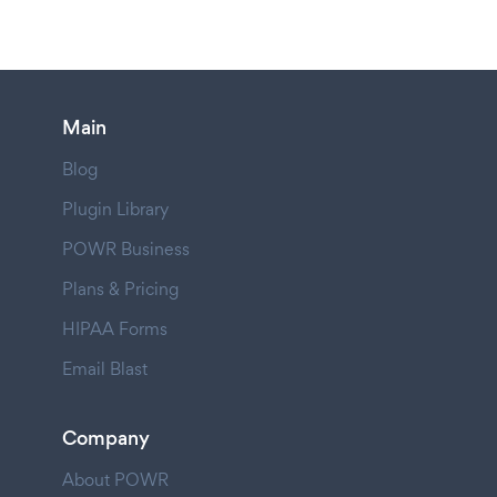
Main
Blog
Plugin Library
POWR Business
Plans & Pricing
HIPAA Forms
Email Blast
Company
About POWR