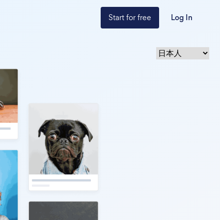
Start for free
Log In