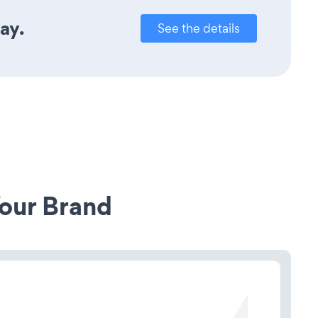
ay.
See the details
our Brand