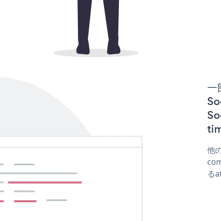
一
So
So
t
他の
co
るa