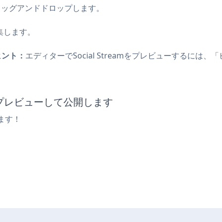
クをドラッグアンドドロップします。
集します。
ヒント：
エディターでSocial Streamをプレビューするに
amをプレビューして公開します
ます！