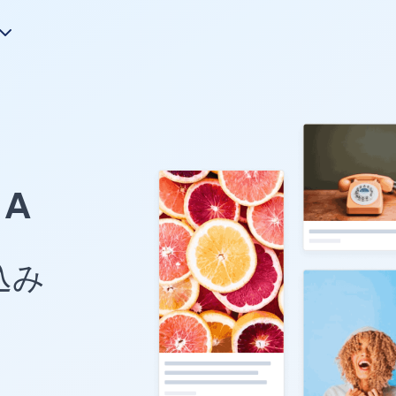
A
め込み