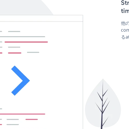
S
t
他の
co
るa