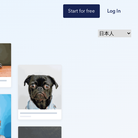
Start for free
Log In