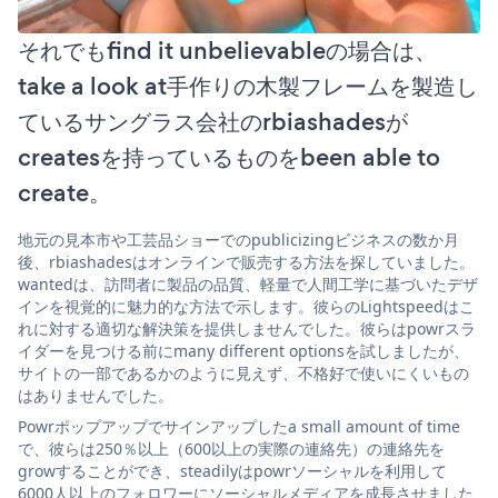
それでもfind it unbelievableの場合は、
take a look at手作りの木製フレームを製造し
ているサングラス会社のrbiashadesが
createsを持っているものをbeen able to
create。
地元の見本市や工芸品ショーでのpublicizingビジネスの数か月
後、rbiashadesはオンラインで販売する方法を探していました。
wantedは、訪問者に製品の品質、軽量で人間工学に基づいたデザ
インを視覚的に魅力的な方法で示します。彼らのLightspeedはこ
れに対する適切な解決策を提供しませんでした。彼らはpowrスラ
イダーを見つける前にmany different optionsを試しましたが、
サイトの一部であるかのように見えず、不格好で使いにくいもの
はありませんでした。
Powrポップアップでサインアップしたa small amount of time
で、彼らは250％以上（600以上の実際の連絡先）の連絡先を
growすることができ、steadilyはpowrソーシャルを利用して
6000人以上のフォロワーにソーシャルメディアを成長させました