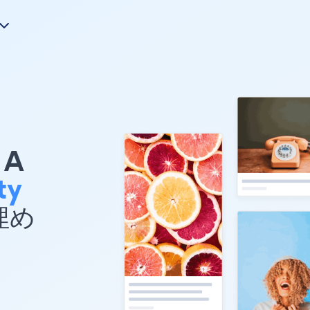
A
ty
を埋め