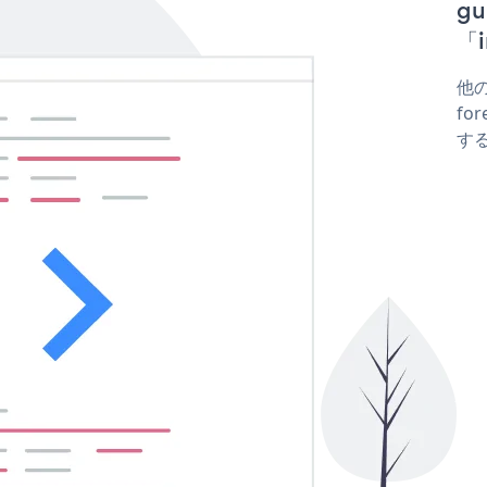
gu
「i
他の
for
する