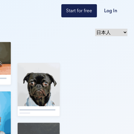
Start for free
Log In