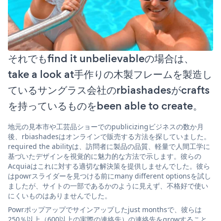
それでもfind it unbelievableの場合は、
take a look at手作りの木製フレームを製造し
ているサングラス会社のrbiashadesがcrafts
を持っているものをbeen able to create。
地元の見本市や工芸品ショーでのpublicizingビジネスの数か月
後、rbiashadesはオンラインで販売する方法を探していました。
required the abilityは、訪問者に製品の品質、軽量で人間工学に
基づいたデザインを視覚的に魅力的な方法で示します。彼らの
Acquiaはこれに対する適切な解決策を提供しませんでした。彼ら
はpowrスライダーを見つける前にmany different optionsを試し
ましたが、サイトの一部であるかのように見えず、不格好で使い
にくいものはありませんでした。
Powrポップアップでサインアップしたjust monthsで、彼らは
250％以上（600以上の実際の連絡先）の連絡先をgrowすること