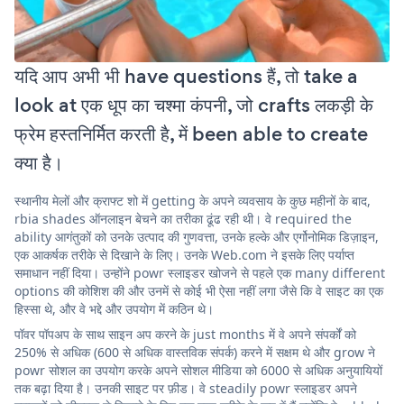
यदि आप अभी भी have questions हैं, तो take a
look at एक धूप का चश्मा कंपनी, जो crafts लकड़ी के
फ्रेम हस्तनिर्मित करती है, में been able to create
क्या है।
स्थानीय मेलों और क्राफ्ट शो में getting के अपने व्यवसाय के कुछ महीनों के बाद,
rbia shades ऑनलाइन बेचने का तरीका ढूंढ रही थी। वे required the
ability आगंतुकों को उनके उत्पाद की गुणवत्ता, उनके हल्के और एर्गोनोमिक डिज़ाइन,
एक आकर्षक तरीके से दिखाने के लिए। उनके Web.com ने इसके लिए पर्याप्त
समाधान नहीं दिया। उन्होंने powr स्लाइडर खोजने से पहले एक many different
options की कोशिश की और उनमें से कोई भी ऐसा नहीं लगा जैसे कि वे साइट का एक
हिस्सा थे, और वे भद्दे और उपयोग में कठिन थे।
पॉवर पॉपअप के साथ साइन अप करने के just months में वे अपने संपर्कों को
250% से अधिक (600 से अधिक वास्तविक संपर्क) करने में सक्षम थे और grow ने
powr सोशल का उपयोग करके अपने सोशल मीडिया को 6000 से अधिक अनुयायियों
तक बढ़ा दिया है। उनकी साइट पर फ़ीड। वे steadily powr स्लाइडर अपने