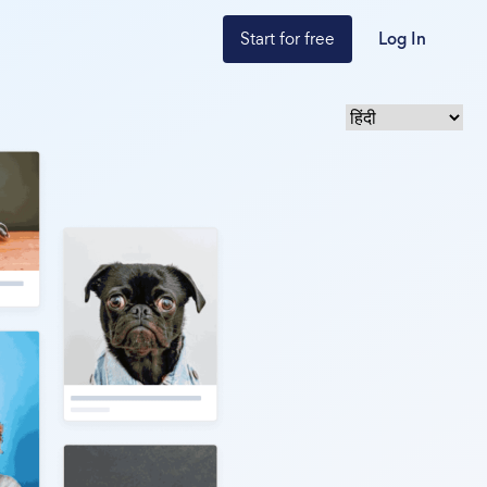
Start for free
Log In