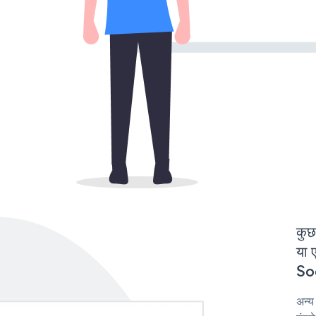
कुछ
या 
Soc
अन्