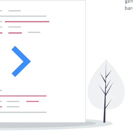
ढूंढ
barg