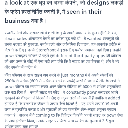
a look at एक धूप का चश्मा कंपनी, जो designs लकड़ी
के फ्रेम हस्तनिर्मित करती है, में seen in their
business क्या है।
स्थानीय मेलों और क्राफ्ट शो में getting के अपने व्यवसाय के कुछ महीनों के बाद,
rbia shades ऑनलाइन बेचने का तरीका ढूंढ रही थी। वे wanted आगंतुकों को
उनके उत्पाद की गुणवत्ता, उनके हल्के और एर्गोनोमिक डिज़ाइन, एक आकर्षक तरीके से
दिखाने के लिए। उनके Storefront ने इसके लिए पर्याप्त समाधान नहीं दिया। उन्होंने
powr स्लाइडर खोजने से पहले एक different third-party apps की कोशिश
की और उनमें से कोई भी ऐसा नहीं लगा जैसे कि वे साइट का एक हिस्सा थे, और वे भद्दे
और उपयोग में कठिन थे।
पॉवर पॉपअप के साथ साइन अप करने के just months में वे अपने संपर्कों को
250% से अधिक (600 से अधिक वास्तविक संपर्क) करने में सक्षम थे और boost ने
powr सोशल का उपयोग करके अपने सोशल मीडिया को 6000 से अधिक अनुयायियों
तक बढ़ा दिया है। उनकी साइट पर फ़ीड। वे constantly powr स्लाइडर अपने
ग्राहकों को शीघ्रता से दिखाने के लिए एक दृश्य तरीके के रूप में हैं क्योंकि वे added
होमपेज हैं कि वास्तविक जीवन में उत्पाद कैसे दिखते हैं। यह अपने उत्पादों को अच्छी
तरह से प्रदर्शित करता है और ग्राहकों को एक बेहतरीन ऑन-साइट अनुभव प्रदान
करता है। वास्तव में वे coming to कि विज़िटर जिन्होंने अपनी साइट पर powr ऐप्स
के साथ इंटरैक्ट किया, उनकी साइट पर किसी अन्य व्यक्ति की तुलना में 2.5 गुना
अधिक समय तक लगे रहे।