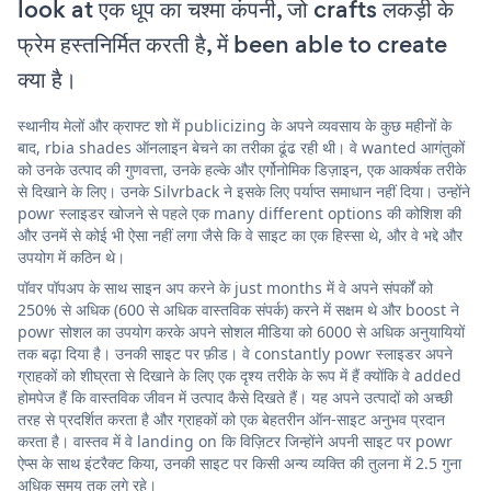
look at एक धूप का चश्मा कंपनी, जो crafts लकड़ी के
फ्रेम हस्तनिर्मित करती है, में been able to create
क्या है।
स्थानीय मेलों और क्राफ्ट शो में publicizing के अपने व्यवसाय के कुछ महीनों के
बाद, rbia shades ऑनलाइन बेचने का तरीका ढूंढ रही थी। वे wanted आगंतुकों
को उनके उत्पाद की गुणवत्ता, उनके हल्के और एर्गोनोमिक डिज़ाइन, एक आकर्षक तरीके
से दिखाने के लिए। उनके Silvrback ने इसके लिए पर्याप्त समाधान नहीं दिया। उन्होंने
powr स्लाइडर खोजने से पहले एक many different options की कोशिश की
और उनमें से कोई भी ऐसा नहीं लगा जैसे कि वे साइट का एक हिस्सा थे, और वे भद्दे और
उपयोग में कठिन थे।
पॉवर पॉपअप के साथ साइन अप करने के just months में वे अपने संपर्कों को
250% से अधिक (600 से अधिक वास्तविक संपर्क) करने में सक्षम थे और boost ने
powr सोशल का उपयोग करके अपने सोशल मीडिया को 6000 से अधिक अनुयायियों
तक बढ़ा दिया है। उनकी साइट पर फ़ीड। वे constantly powr स्लाइडर अपने
ग्राहकों को शीघ्रता से दिखाने के लिए एक दृश्य तरीके के रूप में हैं क्योंकि वे added
होमपेज हैं कि वास्तविक जीवन में उत्पाद कैसे दिखते हैं। यह अपने उत्पादों को अच्छी
तरह से प्रदर्शित करता है और ग्राहकों को एक बेहतरीन ऑन-साइट अनुभव प्रदान
करता है। वास्तव में वे landing on कि विज़िटर जिन्होंने अपनी साइट पर powr
ऐप्स के साथ इंटरैक्ट किया, उनकी साइट पर किसी अन्य व्यक्ति की तुलना में 2.5 गुना
अधिक समय तक लगे रहे।