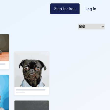
Start for free
Log In