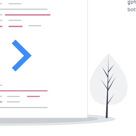
ढूंढ
bot