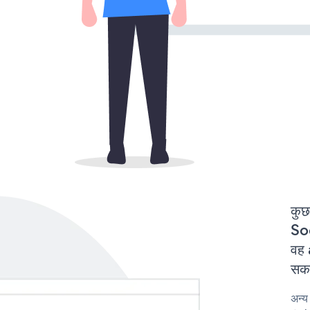
कुछ
Soc
वह 
सकत
अन्