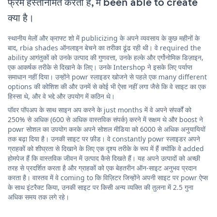
फ्रेम हस्तनिर्मित करती है, में been able to create
क्या है।
स्थानीय मेलों और क्राफ्ट शो में publicizing के अपने व्यवसाय के कुछ महीनों के
बाद, rbia shades ऑनलाइन बेचने का तरीका ढूंढ रही थी। वे required the
ability आगंतुकों को उनके उत्पाद की गुणवत्ता, उनके हल्के और एर्गोनोमिक डिज़ाइन,
एक आकर्षक तरीके से दिखाने के लिए। उनके Intershop ने इसके लिए पर्याप्त
समाधान नहीं दिया। उन्होंने powr स्लाइडर खोजने से पहले एक many different
options की कोशिश की और उनमें से कोई भी ऐसा नहीं लगा जैसे कि वे साइट का एक
हिस्सा थे, और वे भद्दे और उपयोग में कठिन थे।
पॉवर पॉपअप के साथ साइन अप करने के just months में वे अपने संपर्कों को
250% से अधिक (600 से अधिक वास्तविक संपर्क) करने में सक्षम थे और boost ने
powr सोशल का उपयोग करके अपने सोशल मीडिया को 6000 से अधिक अनुयायियों
तक बढ़ा दिया है। उनकी साइट पर फ़ीड। वे constantly powr स्लाइडर अपने
ग्राहकों को शीघ्रता से दिखाने के लिए एक दृश्य तरीके के रूप में हैं क्योंकि वे added
होमपेज हैं कि वास्तविक जीवन में उत्पाद कैसे दिखते हैं। यह अपने उत्पादों को अच्छी
तरह से प्रदर्शित करता है और ग्राहकों को एक बेहतरीन ऑन-साइट अनुभव प्रदान
करता है। वास्तव में वे coming to कि विज़िटर जिन्होंने अपनी साइट पर powr ऐप्स
के साथ इंटरैक्ट किया, उनकी साइट पर किसी अन्य व्यक्ति की तुलना में 2.5 गुना
अधिक समय तक लगे रहे।