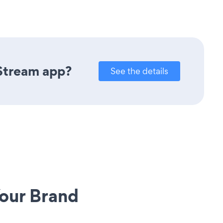
 Stream app?
See the details
our Brand