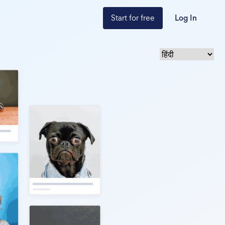
Start for free
Log In