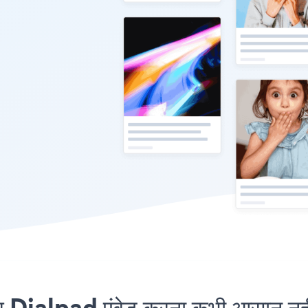
ialpad एंबेड करना कभी आसान नहीं