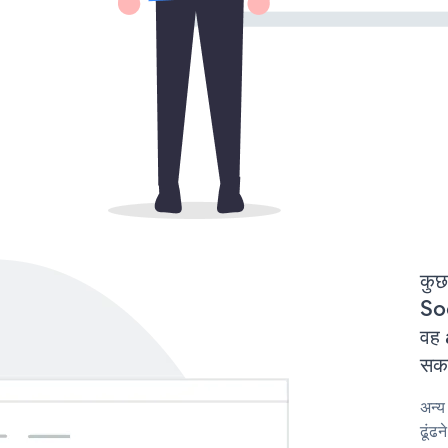
कुछ
Soc
वह 
सकत
अन्
ढूंढ