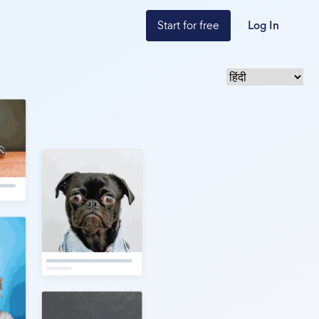
Start for free
Log In