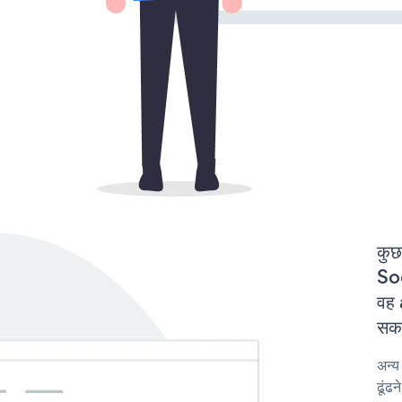
कुछ
Soc
वह 
सकत
अन्
ढूंढ