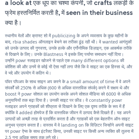
a look at एक धूप का चश्मा कंपनी, जो crafts लकड़ी के
फ्रेम हस्तनिर्मित करती है, में seen in their business
क्या है।
स्थानीय मेलों और क्राफ्ट शो में publicizing के अपने व्यवसाय के कुछ महीनों के
बाद, rbia shades ऑनलाइन बेचने का तरीका ढूंढ रही थी। वे wanted आगंतुकों
को उनके उत्पाद की गुणवत्ता, उनके हल्के और एर्गोनोमिक डिज़ाइन, एक आकर्षक तरीके
से दिखाने के लिए। उनके Blastness ने इसके लिए पर्याप्त समाधान नहीं दिया।
उन्होंने powr स्लाइडर खोजने से पहले एक many different options की
कोशिश की और उनमें से कोई भी ऐसा नहीं लगा जैसे कि वे साइट का एक हिस्सा थे, और
वे भद्दे और उपयोग में कठिन थे।
पॉवर पॉपअप के साथ साइन अप करने के a small amount of time में वे अपने
संपर्कों को 250% से अधिक (600 से अधिक वास्तविक संपर्क) करने में सक्षम थे और
boost ने powr सोशल का उपयोग करके अपने सोशल मीडिया को 6000 से अधिक
अनुयायियों तक बढ़ा दिया है। उनकी साइट पर फ़ीड। वे constantly powr
स्लाइडर अपने ग्राहकों को शीघ्रता से दिखाने के लिए एक दृश्य तरीके के रूप में हैं
क्योंकि वे added होमपेज हैं कि वास्तविक जीवन में उत्पाद कैसे दिखते हैं। यह अपने
उत्पादों को अच्छी तरह से प्रदर्शित करता है और ग्राहकों को एक बेहतरीन ऑन-साइट
अनुभव प्रदान करता है। वास्तव में वे landing on कि विज़िटर जिन्होंने अपनी साइट
पर powr ऐप्स के साथ इंटरैक्ट किया, उनकी साइट पर किसी अन्य व्यक्ति की तुलना में
2.5 गुना अधिक समय तक लगे रहे।