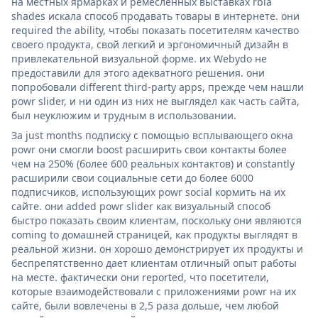
на местных ярмарках и ремесленных выставках rbia
shades искала способ продавать товары в интернете. они
required the ability, чтобы показать посетителям качество
своего продукта, свой легкий и эргономичный дизайн в
привлекательной визуальной форме. их Webydo не
предоставили для этого адекватного решения. они
попробовали different third-party apps, прежде чем нашли
powr slider, и ни один из них не выглядел как часть сайта,
был неуклюжим и трудным в использовании.
За just months подписку с помощью всплывающего окна
powr они смогли boost расширить свои контакты более
чем на 250% (более 600 реальных контактов) и constantly
расширили свои социальные сети до более 6000
подписчиков, использующих powr social кормить на их
сайте. они added powr slider как визуальный способ
быстро показать своим клиентам, поскольку они являются
coming to домашней страницей, как продукты выглядят в
реальной жизни. он хорошо демонстрирует их продукты и
беспрепятственно дает клиентам отличный опыт работы
на месте. фактически они reported, что посетители,
которые взаимодействовали с приложениями powr на их
сайте, были вовлечены в 2,5 раза дольше, чем любой