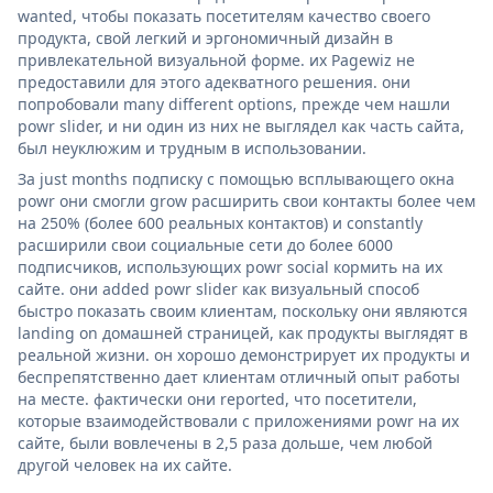
wanted, чтобы показать посетителям качество своего
продукта, свой легкий и эргономичный дизайн в
привлекательной визуальной форме. их Pagewiz не
предоставили для этого адекватного решения. они
попробовали many different options, прежде чем нашли
powr slider, и ни один из них не выглядел как часть сайта,
был неуклюжим и трудным в использовании.
За just months подписку с помощью всплывающего окна
powr они смогли grow расширить свои контакты более чем
на 250% (более 600 реальных контактов) и constantly
расширили свои социальные сети до более 6000
подписчиков, использующих powr social кормить на их
сайте. они added powr slider как визуальный способ
быстро показать своим клиентам, поскольку они являются
landing on домашней страницей, как продукты выглядят в
реальной жизни. он хорошо демонстрирует их продукты и
беспрепятственно дает клиентам отличный опыт работы
на месте. фактически они reported, что посетители,
которые взаимодействовали с приложениями powr на их
сайте, были вовлечены в 2,5 раза дольше, чем любой
другой человек на их сайте.