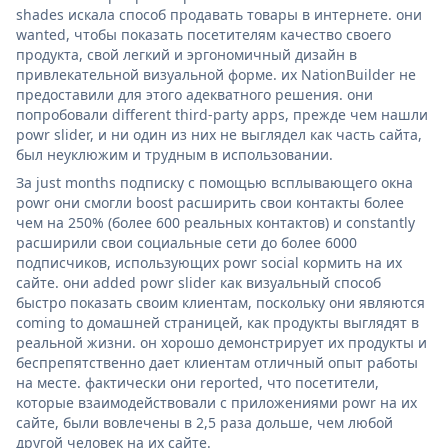
shades искала способ продавать товары в интернете. они
wanted, чтобы показать посетителям качество своего
продукта, свой легкий и эргономичный дизайн в
привлекательной визуальной форме. их NationBuilder не
предоставили для этого адекватного решения. они
попробовали different third-party apps, прежде чем нашли
powr slider, и ни один из них не выглядел как часть сайта,
был неуклюжим и трудным в использовании.
За just months подписку с помощью всплывающего окна
powr они смогли boost расширить свои контакты более
чем на 250% (более 600 реальных контактов) и constantly
расширили свои социальные сети до более 6000
подписчиков, использующих powr social кормить на их
сайте. они added powr slider как визуальный способ
быстро показать своим клиентам, поскольку они являются
coming to домашней страницей, как продукты выглядят в
реальной жизни. он хорошо демонстрирует их продукты и
беспрепятственно дает клиентам отличный опыт работы
на месте. фактически они reported, что посетители,
которые взаимодействовали с приложениями powr на их
сайте, были вовлечены в 2,5 раза дольше, чем любой
другой человек на их сайте.