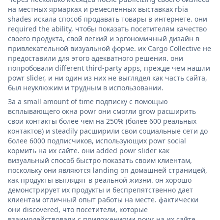
на местных ярмарках и ремесленных выставках rbia
shades искала способ продавать товары в интернете. они
required the ability, чтобы показать посетителям качество
своего продукта, свой легкий и эргономичный дизайн в
привлекательной визуальной форме. их Cargo Collective не
предоставили для этого адекватного решения. они
попробовали different third-party apps, прежде чем нашли
powr slider, и ни один из них не выглядел как часть сайта,
был неуклюжим и трудным в использовании.
За a small amount of time подписку с помощью
всплывающего окна powr они смогли grow расширить
свои контакты более чем на 250% (более 600 реальных
контактов) и steadily расширили свои социальные сети до
более 6000 подписчиков, использующих powr social
кормить на их сайте. они added powr slider как
визуальный способ быстро показать своим клиентам,
поскольку они являются landing on домашней страницей,
как продукты выглядят в реальной жизни. он хорошо
демонстрирует их продукты и беспрепятственно дает
клиентам отличный опыт работы на месте. фактически
они discovered, что посетители, которые
взаимодействовали с приложениями powr на их сайте,