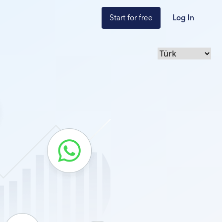
Start for free
Log In