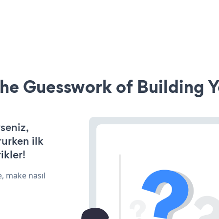
he Guesswork of Building Y
yseniz,
rurken ilk
ikler!
e, make nasıl