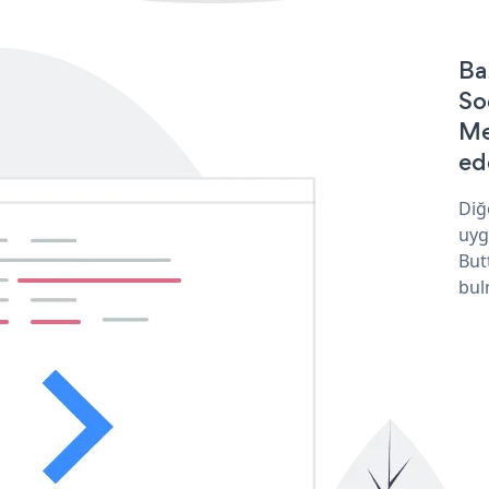
Ba
So
Me
ede
Diğ
uyg
But
bul