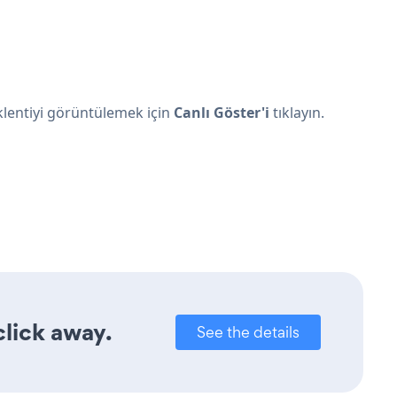
Eklentiyi görüntülemek için
Canlı Göster'i
tıklayın.
click away.
See the details