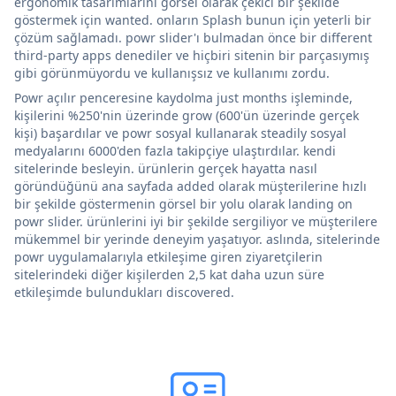
ergonomik tasarımlarını görsel olarak çekici bir şekilde
göstermek için wanted. onların Splash bunun için yeterli bir
çözüm sağlamadı. powr slider'ı bulmadan önce bir different
third-party apps denediler ve hiçbiri sitenin bir parçasıymış
gibi görünmüyordu ve kullanışsız ve kullanımı zordu.
Powr açılır penceresine kaydolma just months işleminde,
kişilerini %250'nin üzerinde grow (600'ün üzerinde gerçek
kişi) başardılar ve powr sosyal kullanarak steadily sosyal
medyalarını 6000'den fazla takipçiye ulaştırdılar. kendi
sitelerinde besleyin. ürünlerin gerçek hayatta nasıl
göründüğünü ana sayfada added olarak müşterilerine hızlı
bir şekilde göstermenin görsel bir yolu olarak landing on
powr slider. ürünlerini iyi bir şekilde sergiliyor ve müşterilere
mükemmel bir yerinde deneyim yaşatıyor. aslında, sitelerinde
powr uygulamalarıyla etkileşime giren ziyaretçilerin
sitelerindeki diğer kişilerden 2,5 kat daha uzun süre
etkileşimde bulundukları discovered.