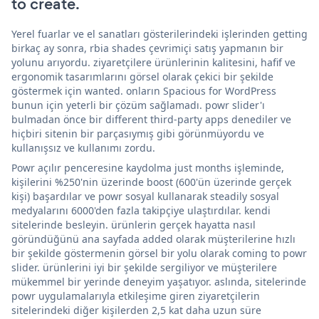
to create.
Yerel fuarlar ve el sanatları gösterilerindeki işlerinden getting
birkaç ay sonra, rbia shades çevrimiçi satış yapmanın bir
yolunu arıyordu. ziyaretçilere ürünlerinin kalitesini, hafif ve
ergonomik tasarımlarını görsel olarak çekici bir şekilde
göstermek için wanted. onların Spacious for WordPress
bunun için yeterli bir çözüm sağlamadı. powr slider'ı
bulmadan önce bir different third-party apps denediler ve
hiçbiri sitenin bir parçasıymış gibi görünmüyordu ve
kullanışsız ve kullanımı zordu.
Powr açılır penceresine kaydolma just months işleminde,
kişilerini %250'nin üzerinde boost (600'ün üzerinde gerçek
kişi) başardılar ve powr sosyal kullanarak steadily sosyal
medyalarını 6000'den fazla takipçiye ulaştırdılar. kendi
sitelerinde besleyin. ürünlerin gerçek hayatta nasıl
göründüğünü ana sayfada added olarak müşterilerine hızlı
bir şekilde göstermenin görsel bir yolu olarak coming to powr
slider. ürünlerini iyi bir şekilde sergiliyor ve müşterilere
mükemmel bir yerinde deneyim yaşatıyor. aslında, sitelerinde
powr uygulamalarıyla etkileşime giren ziyaretçilerin
sitelerindeki diğer kişilerden 2,5 kat daha uzun süre