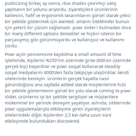
publicizing birkaç ay sonra, rbia shades çevrimiçi satış
yapmanın bir yolunu arıyordu. ziyaretçilere ürünlerinin
kalitesini, hafif ve ergonomik tasarımlarını görsel olarak çekici
bir şekilde göstermek için wanted. onların SiteMinder bunun
için yeterli bir çözüm sağlamadı. powr slider'ı bulmadan önce
bir many different options denediler ve hiçbiri sitenin bir
parçasıymış gibi görünmüyordu ve kullanışsız ve kullanımı
zordu.
Powr açılır penceresine kaydolma a small amount of time
işleminde, kişilerini %250'nin üzerinde grow (600'ün üzerinde
gerçek kişi) başardılar ve powr sosyal kullanarak steadily
sosyal medyalarını 6000'den fazla takipçiye ulaştırdılar. kendi
sitelerinde besleyin. ürünlerin gerçek hayatta nasıl
göründüğünü ana sayfada added olarak müşterilerine hızlı
bir şekilde göstermenin görsel bir yolu olarak coming to powr
slider. ürünlerini iyi bir şekilde sergiliyor ve müşterilere
mükemmel bir yerinde deneyim yaşatıyor. aslında, sitelerinde
powr uygulamalarıyla etkileşime giren ziyaretçilerin
sitelerindeki diğer kişilerden 2,5 kat daha uzun süre
etkileşimde bulundukları discovered.