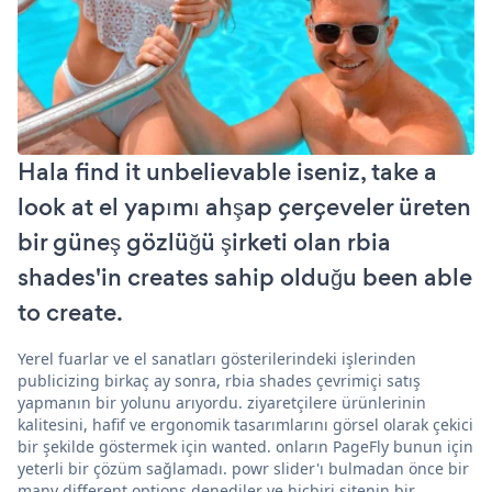
Hala find it unbelievable iseniz, take a
look at el yapımı ahşap çerçeveler üreten
bir güneş gözlüğü şirketi olan rbia
shades'in creates sahip olduğu been able
to create.
Yerel fuarlar ve el sanatları gösterilerindeki işlerinden
publicizing birkaç ay sonra, rbia shades çevrimiçi satış
yapmanın bir yolunu arıyordu. ziyaretçilere ürünlerinin
kalitesini, hafif ve ergonomik tasarımlarını görsel olarak çekici
bir şekilde göstermek için wanted. onların PageFly bunun için
yeterli bir çözüm sağlamadı. powr slider'ı bulmadan önce bir
many different options denediler ve hiçbiri sitenin bir