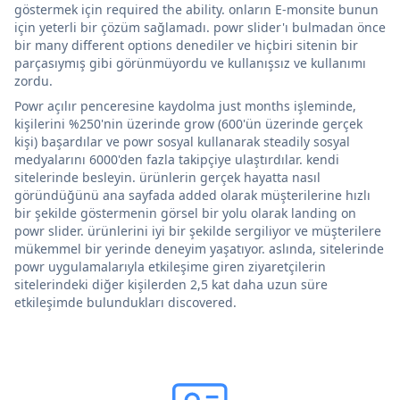
göstermek için required the ability. onların E-monsite bunun
için yeterli bir çözüm sağlamadı. powr slider'ı bulmadan önce
bir many different options denediler ve hiçbiri sitenin bir
parçasıymış gibi görünmüyordu ve kullanışsız ve kullanımı
zordu.
Powr açılır penceresine kaydolma just months işleminde,
kişilerini %250'nin üzerinde grow (600'ün üzerinde gerçek
kişi) başardılar ve powr sosyal kullanarak steadily sosyal
medyalarını 6000'den fazla takipçiye ulaştırdılar. kendi
sitelerinde besleyin. ürünlerin gerçek hayatta nasıl
göründüğünü ana sayfada added olarak müşterilerine hızlı
bir şekilde göstermenin görsel bir yolu olarak landing on
powr slider. ürünlerini iyi bir şekilde sergiliyor ve müşterilere
mükemmel bir yerinde deneyim yaşatıyor. aslında, sitelerinde
powr uygulamalarıyla etkileşime giren ziyaretçilerin
sitelerindeki diğer kişilerden 2,5 kat daha uzun süre
etkileşimde bulundukları discovered.