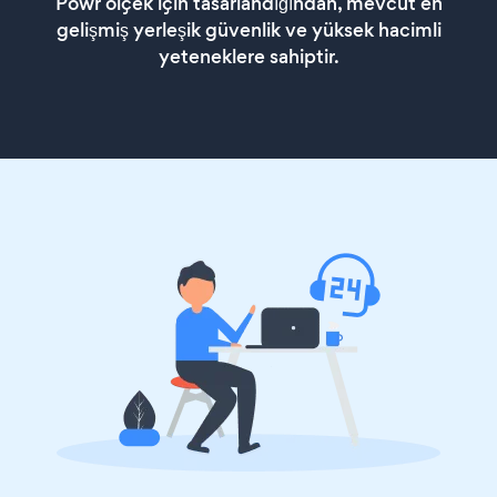
Powr ölçek için tasarlandığından, mevcut en
gelişmiş yerleşik güvenlik ve yüksek hacimli
yeteneklere sahiptir.