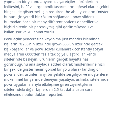
yapmanın bir yolunu arıyordu. ziyaretçilere ürünlerinin
kalitesini, hafif ve ergonomik tasarımlarını görsel olarak çekici
bir şekilde göstermek için required the ability. onların Dotster
bunun için yeterli bir çözüm sağlamadı. powr slider'ı
bulmadan önce bir many different options denediler ve
hiçbiri sitenin bir parçasıymış gibi görünmüyordu ve
kullanışsız ve kullanımı zordu.
Powr açılır penceresine kaydolma just months işleminde,
kişilerini %250'nin üzerinde grow (600'ün üzerinde gerçek
kişi) başardılar ve powr sosyal kullanarak constantly sosyal
medyalarını 6000'den fazla takipçiye ulaştırdılar. kendi
sitelerinde besleyin. ürünlerin gerçek hayatta nasıl
göründüğünü ana sayfada added olarak müşterilerine hızlı
bir şekilde göstermenin görsel bir yolu olarak landing on
powr slider. ürünlerini iyi bir şekilde sergiliyor ve müşterilere
mükemmel bir yerinde deneyim yaşatıyor. aslında, sitelerinde
powr uygulamalarıyla etkileşime giren ziyaretçilerin
sitelerindeki diğer kişilerden 2,5 kat daha uzun süre
etkileşimde bulundukları reported.