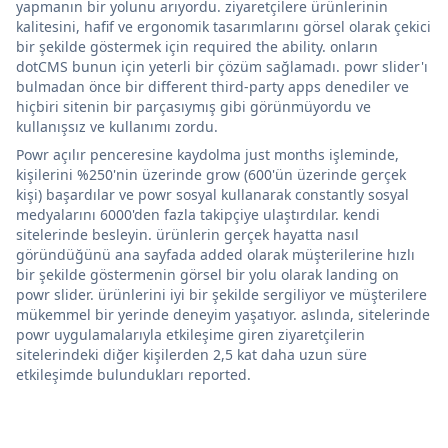
yapmanın bir yolunu arıyordu. ziyaretçilere ürünlerinin
kalitesini, hafif ve ergonomik tasarımlarını görsel olarak çekici
bir şekilde göstermek için required the ability. onların
dotCMS bunun için yeterli bir çözüm sağlamadı. powr slider'ı
bulmadan önce bir different third-party apps denediler ve
hiçbiri sitenin bir parçasıymış gibi görünmüyordu ve
kullanışsız ve kullanımı zordu.
Powr açılır penceresine kaydolma just months işleminde,
kişilerini %250'nin üzerinde grow (600'ün üzerinde gerçek
kişi) başardılar ve powr sosyal kullanarak constantly sosyal
medyalarını 6000'den fazla takipçiye ulaştırdılar. kendi
sitelerinde besleyin. ürünlerin gerçek hayatta nasıl
göründüğünü ana sayfada added olarak müşterilerine hızlı
bir şekilde göstermenin görsel bir yolu olarak landing on
powr slider. ürünlerini iyi bir şekilde sergiliyor ve müşterilere
mükemmel bir yerinde deneyim yaşatıyor. aslında, sitelerinde
powr uygulamalarıyla etkileşime giren ziyaretçilerin
sitelerindeki diğer kişilerden 2,5 kat daha uzun süre
etkileşimde bulundukları reported.