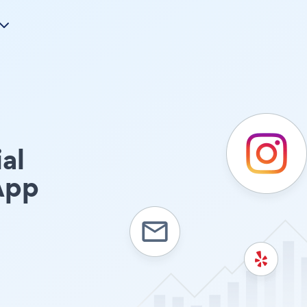
al
pp