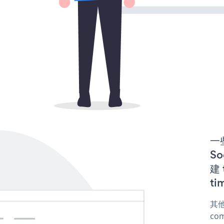
一些
So
建 
ti
其他
com