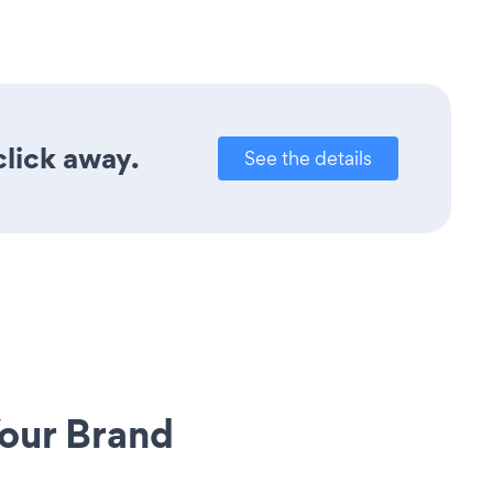
click away.
See the details
our Brand