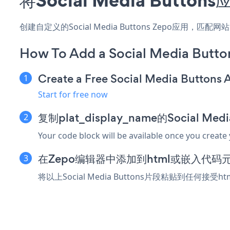
创建自定义的Social Media Buttons Zepo应用
How To Add a Social Media Butto
Create a Free Social Media Buttons 
Start for free now
复制plat_display_name的Social Me
Your code block will be available once you create
在Zepo编辑器中添加到html或嵌入代码
将以上Social Media Buttons片段粘贴到任何接受