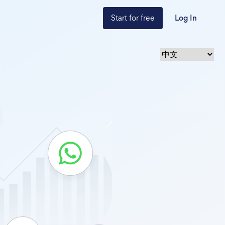
Start for free
Log In