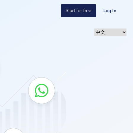
Start for free
Log In