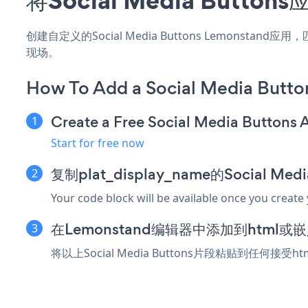
创建自定义的Social Media Buttons Lemonsta
现场。
How To Add a Social Media Butt
Create a Free Social Media Buttons 
Start for free now
复制plat_display_name的Social Me
Your code block will be available once you create
在Lemonstand编辑器中添加到html
将以上Social Media Buttons片段粘贴到任何接受