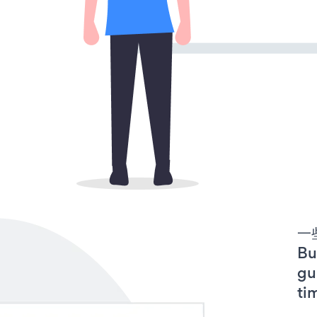
一些
B
gu
ti