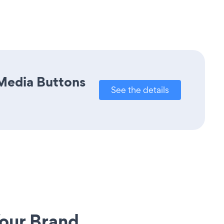
 Media Buttons
See the details
our Brand