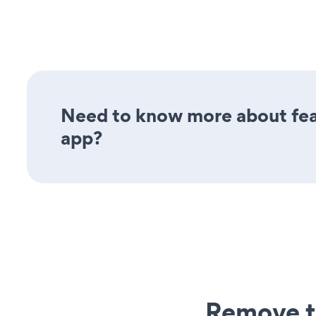
Need to know more about feat
app?
Remove t