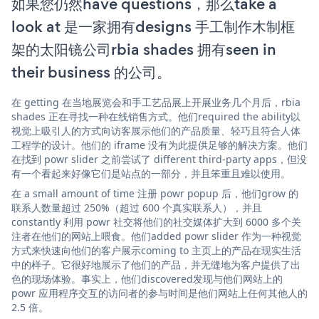
如果您仍然have questions，那么take a
look at 是一家拥有designs 手工制作木制框
架的太阳镜公司rbia shades 拥有seen in
their business 的公司。
在 getting 在当地展览会和手工艺品展上开展业务几个月后，rbia
shades 正在寻找一种在线销售方式。他们required the ability以
视觉上吸引人的方式向访客展示他们的产品质量、轻巧且符合人体
工程学的设计。他们的 iframe 没有为此提供足够的解决方案。他们
在找到 powr slider 之前尝试了 different third-party apps，但没
有一个看起来好像它们是站点的一部分，并且笨重且难以使用。
在 a small amount of time 注册 powr popup 后，他们grow 的
联系人数量超过 250%（超过 600 个真实联系人），并且
constantly 利用 powr 社交将他们的社交媒体扩大到 6000 多个关
注者在他们的网站上喂食。他们added powr slider 作为一种视觉
方式来快速向他们的客户展示coming to 主页上的产品在现实生活
中的样子。它很好地展示了他们的产品，并无缝地为客户提供了出
色的现场体验。事实上，他们discovered发现与他们网站上的
powr 应用程序交互的访问者的参与时间是他们网站上任何其他人的
2.5 倍。