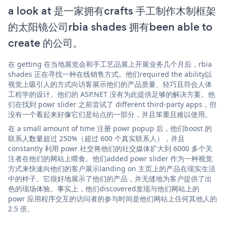
a look at 是一家拥有crafts 手工制作木制框架
的太阳镜公司rbia shades 拥有been able to
create 的公司。
在 getting 在当地展览会和手工艺品展上开展业务几个月后，rbia
shades 正在寻找一种在线销售方式。他们required the ability以
视觉上吸引人的方式向访客展示他们的产品质量、轻巧且符合人体
工程学的设计。他们的 ASP.NET 没有为此提供足够的解决方案。他
们在找到 powr slider 之前尝试了 different third-party apps，但
没有一个看起来好像它们是站点的一部分，并且笨重且难以使用。
在 a small amount of time 注册 powr popup 后，他们boost 的
联系人数量超过 250%（超过 600 个真实联系人），并且
constantly 利用 powr 社交将他们的社交媒体扩大到 6000 多个关
注者在他们的网站上喂食。他们added powr slider 作为一种视觉
方式来快速向他们的客户展示landing on 主页上的产品在现实生活
中的样子。它很好地展示了他们的产品，并无缝地为客户提供了出
色的现场体验。事实上，他们discovered发现与他们网站上的
powr 应用程序交互的访问者的参与时间是他们网站上任何其他人的
2.5 倍。