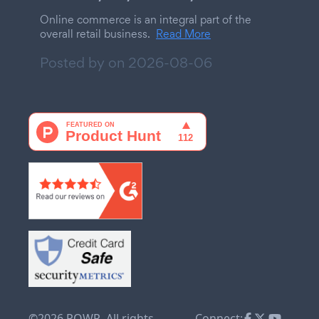
Online commerce is an integral part of the
overall retail business.
Read More
Posted by on
2026-08-06
©2026 POWR. All rights
Connect: