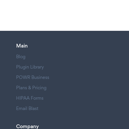
Main
Blog
Plugin Library
POWR Business
Plans & Pricing
HIPAA Forms
Email Blast
Company