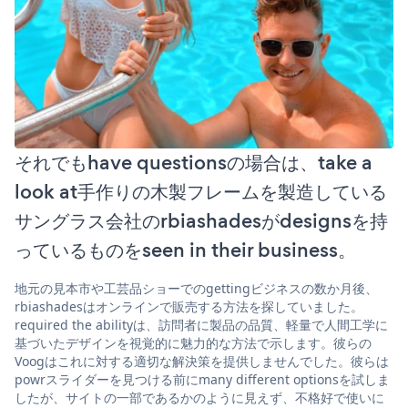
それでもhave questionsの場合は、take a
look at手作りの木製フレームを製造している
サングラス会社のrbiashadesがdesignsを持
っているものをseen in their business。
地元の見本市や工芸品ショーでのgettingビジネスの数か月後、
rbiashadesはオンラインで販売する方法を探していました。
required the abilityは、訪問者に製品の品質、軽量で人間工学に
基づいたデザインを視覚的に魅力的な方法で示します。彼らの
Voogはこれに対する適切な解決策を提供しませんでした。彼らは
powrスライダーを見つける前にmany different optionsを試しま
したが、サイトの一部であるかのように見えず、不格好で使いに