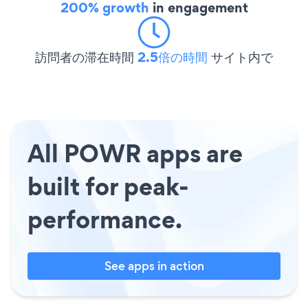
200% growth
in engagement
訪問者の滞在時間
2.5倍の時間
サイト内で
All POWR apps are
built for peak-
performance.
See apps in action