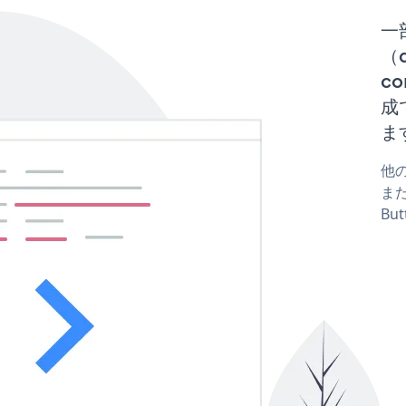
一
（d
co
成
ま
他の
また
Bu