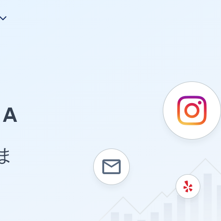
A
ま
ま