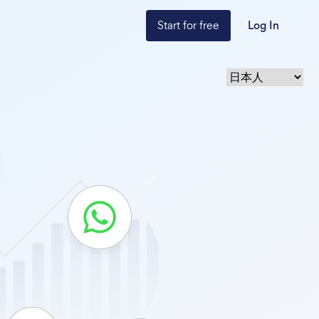
Start for free
Log In