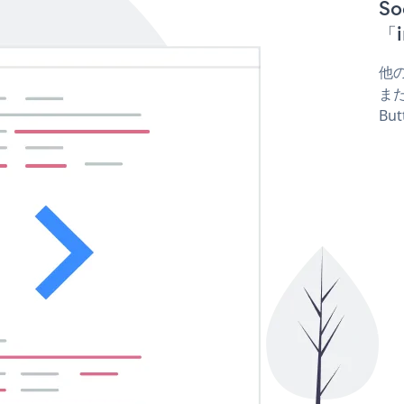
S
「i
他の
または
Bu