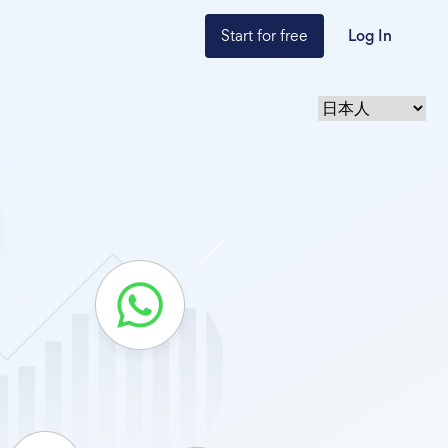
Start for free
Log In