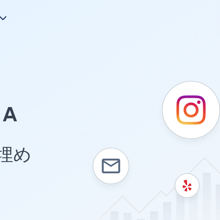
A
を埋め