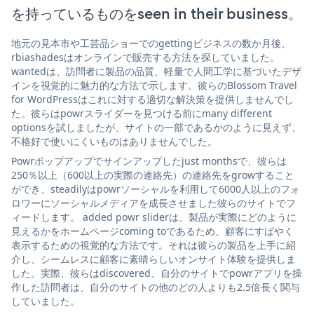
を持っているものをseen in their business。
地元の見本市や工芸品ショーでのgettingビジネスの数か月後、
rbiashadesはオンラインで販売する方法を探していました。
wantedは、訪問者に製品の品質、軽量で人間工学に基づいたデザ
インを視覚的に魅力的な方法で示します。彼らのBlossom Travel
for WordPressはこれに対する適切な解決策を提供しませんでし
た。彼らはpowrスライダーを見つける前にmany different
optionsを試しましたが、サイトの一部であるかのように見えず、
不格好で使いにくいものはありませんでした。
Powrポップアップでサインアップしたjust monthsで、彼らは
250％以上（600以上の実際の連絡先）の連絡先をgrowすること
ができ、steadilyはpowrソーシャルを利用して6000人以上のフォ
ロワーにソーシャルメディアを成長させました彼らのサイトでフ
ィードします。 added powr sliderは、製品が実際にどのように
見えるかをホームページcoming toであるため、顧客にすばやく
表示するための視覚的な方法です。それは彼らの製品を上手に紹
介し、シームレスに顧客に素晴らしいオンサイト体験を提供しま
した。実際、彼らはdiscovered、自分のサイトでpowrアプリを操
作した訪問者は、自分のサイトの他のどの人よりも2.5倍長く関与
していました。