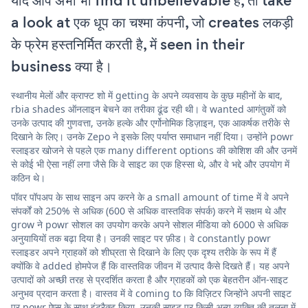
यदि आप अभी भी find it unbelievable हैं, तो take
a look at एक धूप का चश्मा कंपनी, जो creates लकड़ी
के फ्रेम हस्तनिर्मित करती है, में seen in their
business क्या है।
स्थानीय मेलों और क्राफ्ट शो में getting के अपने व्यवसाय के कुछ महीनों के बाद,
rbia shades ऑनलाइन बेचने का तरीका ढूंढ रही थी। वे wanted आगंतुकों को
उनके उत्पाद की गुणवत्ता, उनके हल्के और एर्गोनोमिक डिज़ाइन, एक आकर्षक तरीके से
दिखाने के लिए। उनके Zepo ने इसके लिए पर्याप्त समाधान नहीं दिया। उन्होंने powr
स्लाइडर खोजने से पहले एक many different options की कोशिश की और उनमें
से कोई भी ऐसा नहीं लगा जैसे कि वे साइट का एक हिस्सा थे, और वे भद्दे और उपयोग में
कठिन थे।
पॉवर पॉपअप के साथ साइन अप करने के a small amount of time में वे अपने
संपर्कों को 250% से अधिक (600 से अधिक वास्तविक संपर्क) करने में सक्षम थे और
grow ने powr सोशल का उपयोग करके अपने सोशल मीडिया को 6000 से अधिक
अनुयायियों तक बढ़ा दिया है। उनकी साइट पर फ़ीड। वे constantly powr
स्लाइडर अपने ग्राहकों को शीघ्रता से दिखाने के लिए एक दृश्य तरीके के रूप में हैं
क्योंकि वे added होमपेज हैं कि वास्तविक जीवन में उत्पाद कैसे दिखते हैं। यह अपने
उत्पादों को अच्छी तरह से प्रदर्शित करता है और ग्राहकों को एक बेहतरीन ऑन-साइट
अनुभव प्रदान करता है। वास्तव में वे coming to कि विज़िटर जिन्होंने अपनी साइट
पर powr ऐप्स के साथ इंटरैक्ट किया, उनकी साइट पर किसी अन्य व्यक्ति की तुलना में