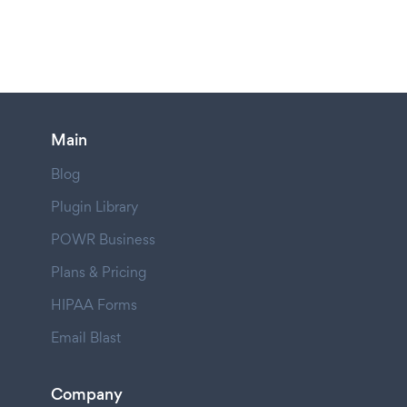
Main
Blog
Plugin Library
POWR Business
Plans & Pricing
HIPAA Forms
Email Blast
Company