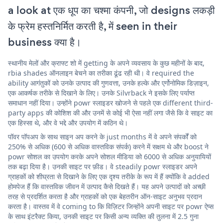
a look at एक धूप का चश्मा कंपनी, जो designs लकड़ी
के फ्रेम हस्तनिर्मित करती है, में seen in their
business क्या है।
स्थानीय मेलों और क्राफ्ट शो में getting के अपने व्यवसाय के कुछ महीनों के बाद,
rbia shades ऑनलाइन बेचने का तरीका ढूंढ रही थी। वे required the
ability आगंतुकों को उनके उत्पाद की गुणवत्ता, उनके हल्के और एर्गोनोमिक डिज़ाइन,
एक आकर्षक तरीके से दिखाने के लिए। उनके Silvrback ने इसके लिए पर्याप्त
समाधान नहीं दिया। उन्होंने powr स्लाइडर खोजने से पहले एक different third-
party apps की कोशिश की और उनमें से कोई भी ऐसा नहीं लगा जैसे कि वे साइट का
एक हिस्सा थे, और वे भद्दे और उपयोग में कठिन थे।
पॉवर पॉपअप के साथ साइन अप करने के just months में वे अपने संपर्कों को
250% से अधिक (600 से अधिक वास्तविक संपर्क) करने में सक्षम थे और boost ने
powr सोशल का उपयोग करके अपने सोशल मीडिया को 6000 से अधिक अनुयायियों
तक बढ़ा दिया है। उनकी साइट पर फ़ीड। वे steadily powr स्लाइडर अपने
ग्राहकों को शीघ्रता से दिखाने के लिए एक दृश्य तरीके के रूप में हैं क्योंकि वे added
होमपेज हैं कि वास्तविक जीवन में उत्पाद कैसे दिखते हैं। यह अपने उत्पादों को अच्छी
तरह से प्रदर्शित करता है और ग्राहकों को एक बेहतरीन ऑन-साइट अनुभव प्रदान
करता है। वास्तव में वे coming to कि विज़िटर जिन्होंने अपनी साइट पर powr ऐप्स
के साथ इंटरैक्ट किया, उनकी साइट पर किसी अन्य व्यक्ति की तुलना में 2.5 गुना