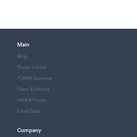
Main
Blog
Plugin Library
POWR Business
Plans & Pricing
HIPAA Forms
Email Blast
Company