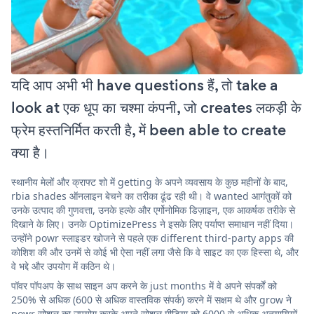
यदि आप अभी भी have questions हैं, तो take a
look at एक धूप का चश्मा कंपनी, जो creates लकड़ी के
फ्रेम हस्तनिर्मित करती है, में been able to create
क्या है।
स्थानीय मेलों और क्राफ्ट शो में getting के अपने व्यवसाय के कुछ महीनों के बाद,
rbia shades ऑनलाइन बेचने का तरीका ढूंढ रही थी। वे wanted आगंतुकों को
उनके उत्पाद की गुणवत्ता, उनके हल्के और एर्गोनोमिक डिज़ाइन, एक आकर्षक तरीके से
दिखाने के लिए। उनके OptimizePress ने इसके लिए पर्याप्त समाधान नहीं दिया।
उन्होंने powr स्लाइडर खोजने से पहले एक different third-party apps की
कोशिश की और उनमें से कोई भी ऐसा नहीं लगा जैसे कि वे साइट का एक हिस्सा थे, और
वे भद्दे और उपयोग में कठिन थे।
पॉवर पॉपअप के साथ साइन अप करने के just months में वे अपने संपर्कों को
250% से अधिक (600 से अधिक वास्तविक संपर्क) करने में सक्षम थे और grow ने
powr सोशल का उपयोग करके अपने सोशल मीडिया को 6000 से अधिक अनुयायियों