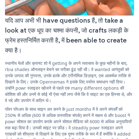
यदि आप अभी भी have questions हैं, तो take a
look at एक धूप का चश्मा कंपनी, जो crafts लकड़ी के
फ्रेम हस्तनिर्मित करती है, में been able to create
क्या है।
स्थानीय मेलों और क्राफ्ट शो में getting के अपने व्यवसाय के कुछ महीनों के बाद,
rbia shades ऑनलाइन बेचने का तरीका ढूंढ रही थी। वे wanted आगंतुकों को
उनके उत्पाद की गुणवत्ता, उनके हल्के और एर्गोनोमिक डिज़ाइन, एक आकर्षक तरीके से
दिखाने के लिए। उनके Opennemas ने इसके लिए पर्याप्त समाधान नहीं दिया।
उन्होंने powr स्लाइडर खोजने से पहले एक many different options की
कोशिश की और उनमें से कोई भी ऐसा नहीं लगा जैसे कि वे साइट का एक हिस्सा थे, और
वे भद्दे और उपयोग में कठिन थे।
पॉवर पॉपअप के साथ साइन अप करने के just months में वे अपने संपर्कों को
250% से अधिक (600 से अधिक वास्तविक संपर्क) करने में सक्षम थे और boost ने
powr सोशल का उपयोग करके अपने सोशल मीडिया को 6000 से अधिक अनुयायियों
तक बढ़ा दिया है। उनकी साइट पर फ़ीड। वे steadily powr स्लाइडर अपने
ग्राहकों को शीघ्रता से दिखाने के लिए एक दृश्य तरीके के रूप में हैं क्योंकि वे added