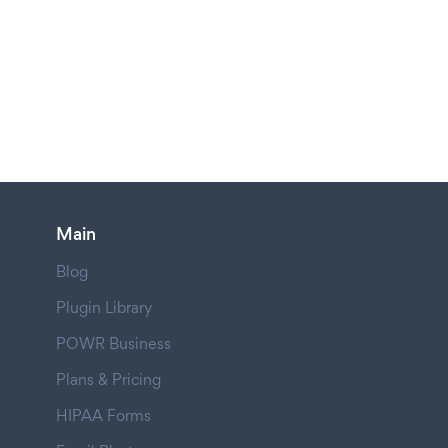
Main
Blog
Plugin Library
POWR Business
Plans & Pricing
HIPAA Forms