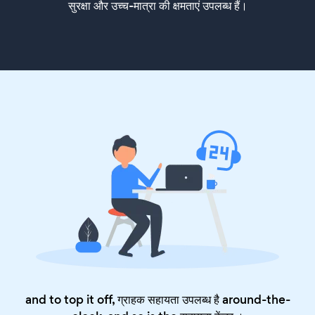
सुरक्षा और उच्च-मात्रा की क्षमताएं उपलब्ध हैं।
and to top it off, ग्राहक सहायता उपलब्ध है around-the-