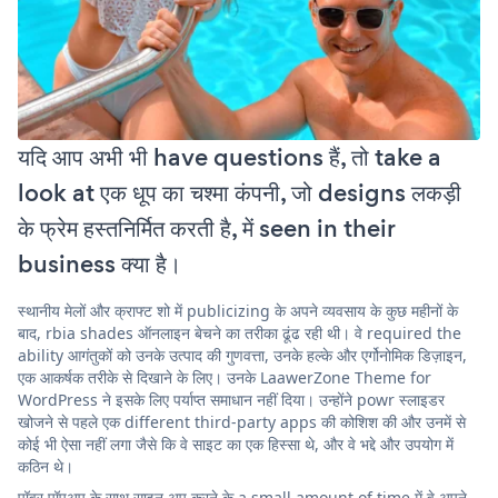
यदि आप अभी भी have questions हैं, तो take a
look at एक धूप का चश्मा कंपनी, जो designs लकड़ी
के फ्रेम हस्तनिर्मित करती है, में seen in their
business क्या है।
स्थानीय मेलों और क्राफ्ट शो में publicizing के अपने व्यवसाय के कुछ महीनों के
बाद, rbia shades ऑनलाइन बेचने का तरीका ढूंढ रही थी। वे required the
ability आगंतुकों को उनके उत्पाद की गुणवत्ता, उनके हल्के और एर्गोनोमिक डिज़ाइन,
एक आकर्षक तरीके से दिखाने के लिए। उनके LaawerZone Theme for
WordPress ने इसके लिए पर्याप्त समाधान नहीं दिया। उन्होंने powr स्लाइडर
खोजने से पहले एक different third-party apps की कोशिश की और उनमें से
कोई भी ऐसा नहीं लगा जैसे कि वे साइट का एक हिस्सा थे, और वे भद्दे और उपयोग में
कठिन थे।
पॉवर पॉपअप के साथ साइन अप करने के a small amount of time में वे अपने