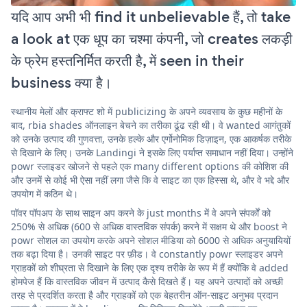
यदि आप अभी भी find it unbelievable हैं, तो take
a look at एक धूप का चश्मा कंपनी, जो creates लकड़ी
के फ्रेम हस्तनिर्मित करती है, में seen in their
business क्या है।
स्थानीय मेलों और क्राफ्ट शो में publicizing के अपने व्यवसाय के कुछ महीनों के
बाद, rbia shades ऑनलाइन बेचने का तरीका ढूंढ रही थी। वे wanted आगंतुकों
को उनके उत्पाद की गुणवत्ता, उनके हल्के और एर्गोनोमिक डिज़ाइन, एक आकर्षक तरीके
से दिखाने के लिए। उनके Landingi ने इसके लिए पर्याप्त समाधान नहीं दिया। उन्होंने
powr स्लाइडर खोजने से पहले एक many different options की कोशिश की
और उनमें से कोई भी ऐसा नहीं लगा जैसे कि वे साइट का एक हिस्सा थे, और वे भद्दे और
उपयोग में कठिन थे।
पॉवर पॉपअप के साथ साइन अप करने के just months में वे अपने संपर्कों को
250% से अधिक (600 से अधिक वास्तविक संपर्क) करने में सक्षम थे और boost ने
powr सोशल का उपयोग करके अपने सोशल मीडिया को 6000 से अधिक अनुयायियों
तक बढ़ा दिया है। उनकी साइट पर फ़ीड। वे constantly powr स्लाइडर अपने
ग्राहकों को शीघ्रता से दिखाने के लिए एक दृश्य तरीके के रूप में हैं क्योंकि वे added
होमपेज हैं कि वास्तविक जीवन में उत्पाद कैसे दिखते हैं। यह अपने उत्पादों को अच्छी
तरह से प्रदर्शित करता है और ग्राहकों को एक बेहतरीन ऑन-साइट अनुभव प्रदान