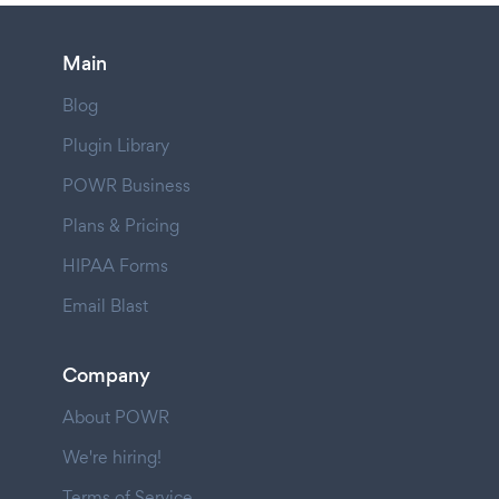
Main
Blog
Plugin Library
POWR Business
Plans & Pricing
HIPAA Forms
Email Blast
Company
About POWR
We're hiring!
Terms of Service