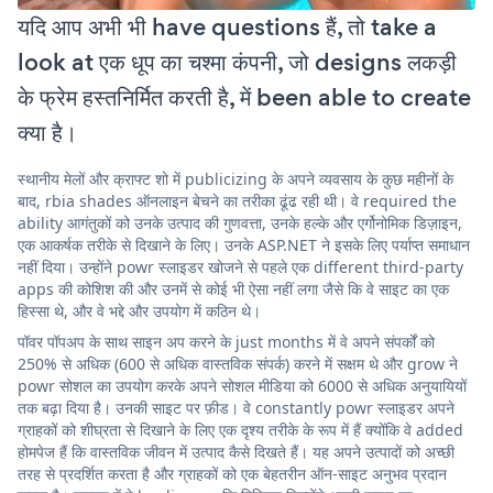
यदि आप अभी भी have questions हैं, तो take a
look at एक धूप का चश्मा कंपनी, जो designs लकड़ी
के फ्रेम हस्तनिर्मित करती है, में been able to create
क्या है।
स्थानीय मेलों और क्राफ्ट शो में publicizing के अपने व्यवसाय के कुछ महीनों के
बाद, rbia shades ऑनलाइन बेचने का तरीका ढूंढ रही थी। वे required the
ability आगंतुकों को उनके उत्पाद की गुणवत्ता, उनके हल्के और एर्गोनोमिक डिज़ाइन,
एक आकर्षक तरीके से दिखाने के लिए। उनके ASP.NET ने इसके लिए पर्याप्त समाधान
नहीं दिया। उन्होंने powr स्लाइडर खोजने से पहले एक different third-party
apps की कोशिश की और उनमें से कोई भी ऐसा नहीं लगा जैसे कि वे साइट का एक
हिस्सा थे, और वे भद्दे और उपयोग में कठिन थे।
पॉवर पॉपअप के साथ साइन अप करने के just months में वे अपने संपर्कों को
250% से अधिक (600 से अधिक वास्तविक संपर्क) करने में सक्षम थे और grow ने
powr सोशल का उपयोग करके अपने सोशल मीडिया को 6000 से अधिक अनुयायियों
तक बढ़ा दिया है। उनकी साइट पर फ़ीड। वे constantly powr स्लाइडर अपने
ग्राहकों को शीघ्रता से दिखाने के लिए एक दृश्य तरीके के रूप में हैं क्योंकि वे added
होमपेज हैं कि वास्तविक जीवन में उत्पाद कैसे दिखते हैं। यह अपने उत्पादों को अच्छी
तरह से प्रदर्शित करता है और ग्राहकों को एक बेहतरीन ऑन-साइट अनुभव प्रदान