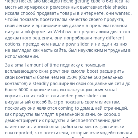
Через несколько месяцев после getting своего бизнеса на
местных ярмарках и ремесленных выставках rbia shades
искала способ продавать товары в интернете. они wanted,
чтобы показать посетителям качество своего продукта,
свой легкий и эргономичный дизайн в привлекательной
визуальной форме. их Webflow не предоставили для этого
адекватного решения. они попробовали many different
options, прежде чем нашли powr slider, и ни один из них
не выглядел как часть сайта, был неуклюжим и трудным в
использовании.
За a small amount of time подписку с помощью
всплывающего окна powr они смогли boost расширить
свои контакты более чем на 250% (более 600 реальных
контактов) и steadily расширили свои социальные сети до
более 6000 подписчиков, использующих powr social
кормить на их сайте. они added powr slider как
визуальный способ быстро показать своим клиентам,
поскольку они являются coming to домашней страницей,
как продукты выглядят в реальной жизни. он хорошо
демонстрирует их продукты и беспрепятственно дает
клиентам отличный опыт работы на месте. фактически
они reported, что посетители, которые взаимодействовали