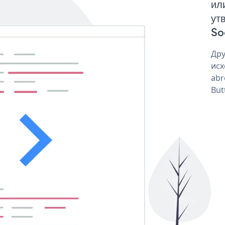
ил
ут
So
Дру
исх
abr
But