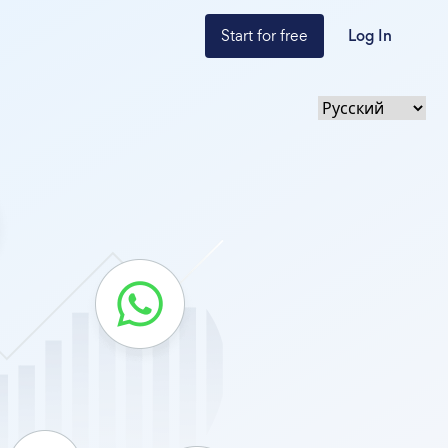
Start for free
Log In