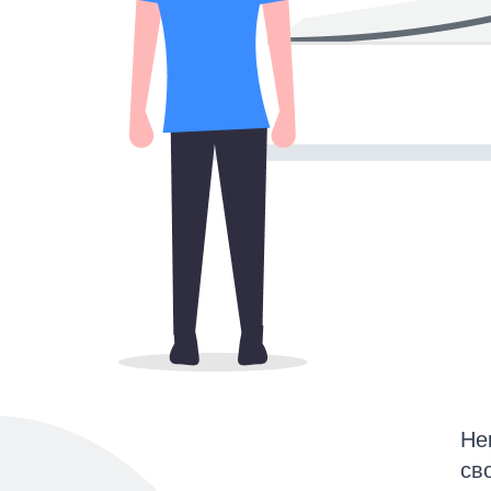
Не
св