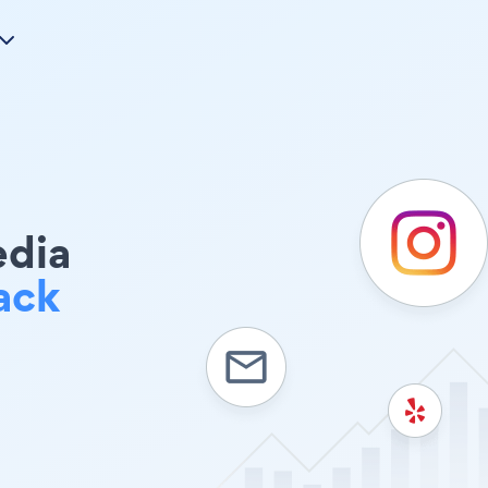
edia
ack