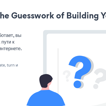
he Guesswork of Building Y
отает, вы
пути к
интернете.
te, turn и