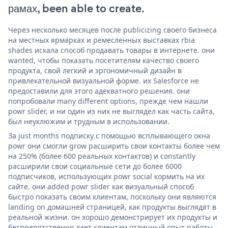
рамах, been able to create.
Через несколько месяцев после publicizing своего бизнеса
на местных ярмарках и ремесленных выставках rbia
shades искала способ продавать товары в интернете. они
wanted, чтобы показать посетителям качество своего
продукта, свой легкий и эргономичный дизайн в
привлекательной визуальной форме. их Salesforce не
предоставили для этого адекватного решения. они
попробовали many different options, прежде чем нашли
powr slider, и ни один из них не выглядел как часть сайта,
был неуклюжим и трудным в использовании.
За just months подписку с помощью всплывающего окна
powr они смогли grow расширить свои контакты более чем
на 250% (более 600 реальных контактов) и constantly
расширили свои социальные сети до более 6000
подписчиков, использующих powr social кормить на их
сайте. они added powr slider как визуальный способ
быстро показать своим клиентам, поскольку они являются
landing on домашней страницей, как продукты выглядят в
реальной жизни. он хорошо демонстрирует их продукты и
беспрепятственно дает клиентам отличный опыт работы