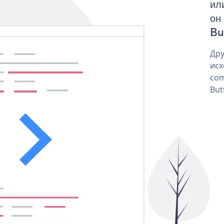
ил
он
But
Дру
исх
com
But