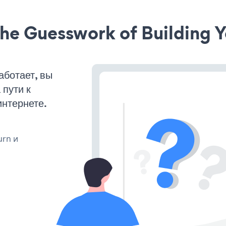
he Guesswork of Building Y
ботает, вы
пути к
интернете.
urn и