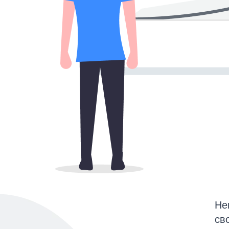
Не
св