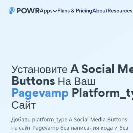
Apps
Plans & Pricing
About
Resources
Установите A Social M
Buttons На Ваш
Pagevamp
Platform_t
Сайт
Добавь platform_type A Social Media Buttons
на сайт Pagevamp без написания кода и без