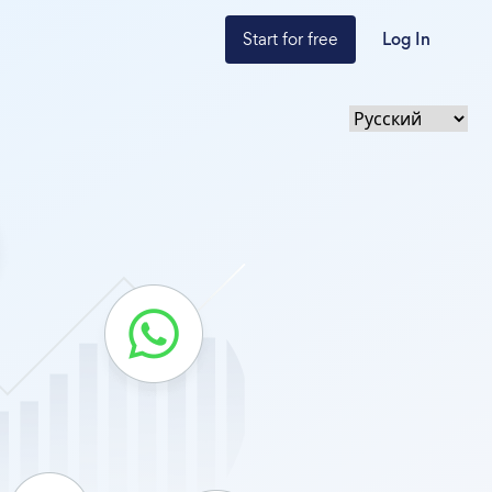
Start for free
Log In