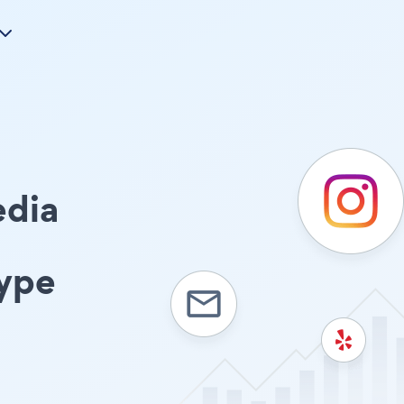
edia
ype