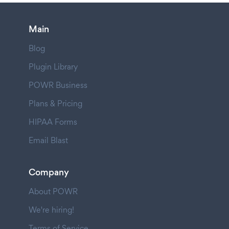
Main
Blog
Plugin Library
POWR Business
Plans & Pricing
HIPAA Forms
Email Blast
Company
About POWR
We're hiring!
Terms of Service