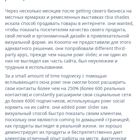
Через несколько месяцев после getting своего бизнеса на
местных ярмарках и ремесленных выставках rbia shades
искала способ продавать товары в интернете. они wanted,
чтобы показать посетителям качество своего продукта,
свой легкий и эргономичный дизайн в привлекательной
визуальной форме. их Kooomo не предоставили для этого
адекватного решения. они попробовали different third-
party apps, прежде чем нашли powr slider, и ни один из
них не выглядел как часть сайта, был неуклюжим и
трудным в использовании.
За a small amount of time подписку с помощью
всплывающего окна powr они смогли boost расширить
свои контакты более чем на 250% (более 600 реальных
контактов) и constantly расширили свои социальные сети
до более 6000 подписчиков, использующих powr social
кормить на их сайте. они added powr slider как
визуальный способ быстро показать своим клиентам,
поскольку они являются coming to домашней страницей,
как продукты выглядят в реальной жизни. он хорошо
демонстрирует их продукты и беспрепятственно дает
клиентам отличный опыт работы на месте. фактически